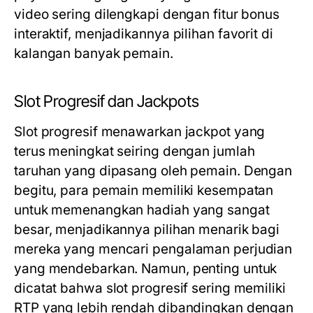
video sering dilengkapi dengan fitur bonus
interaktif, menjadikannya pilihan favorit di
kalangan banyak pemain.
Slot Progresif dan Jackpots
Slot progresif menawarkan jackpot yang
terus meningkat seiring dengan jumlah
taruhan yang dipasang oleh pemain. Dengan
begitu, para pemain memiliki kesempatan
untuk memenangkan hadiah yang sangat
besar, menjadikannya pilihan menarik bagi
mereka yang mencari pengalaman perjudian
yang mendebarkan. Namun, penting untuk
dicatat bahwa slot progresif sering memiliki
RTP yang lebih rendah dibandingkan dengan