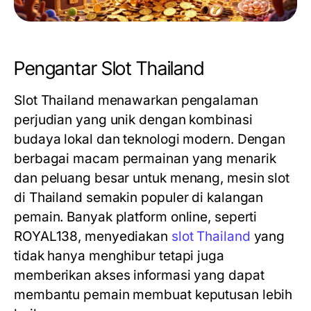
Pengantar Slot Thailand
Slot Thailand menawarkan pengalaman
perjudian yang unik dengan kombinasi
budaya lokal dan teknologi modern. Dengan
berbagai macam permainan yang menarik
dan peluang besar untuk menang, mesin slot
di Thailand semakin populer di kalangan
pemain. Banyak platform online, seperti
ROYAL138, menyediakan
slot Thailand
yang
tidak hanya menghibur tetapi juga
memberikan akses informasi yang dapat
membantu pemain membuat keputusan lebih