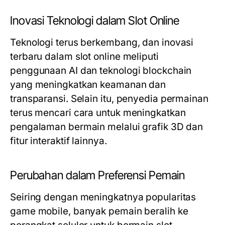
Inovasi Teknologi dalam Slot Online
Teknologi terus berkembang, dan inovasi
terbaru dalam slot online meliputi
penggunaan AI dan teknologi blockchain
yang meningkatkan keamanan dan
transparansi. Selain itu, penyedia permainan
terus mencari cara untuk meningkatkan
pengalaman bermain melalui grafik 3D dan
fitur interaktif lainnya.
Perubahan dalam Preferensi Pemain
Seiring dengan meningkatnya popularitas
game mobile, banyak pemain beralih ke